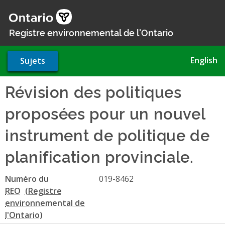
Aller
au
contenu
Registre environnemental de l'Ontario
principal
English
Sujets
Révision des politiques
proposées pour un nouvel
instrument de politique de
planification provinciale.
Numéro du
019-8462
REO