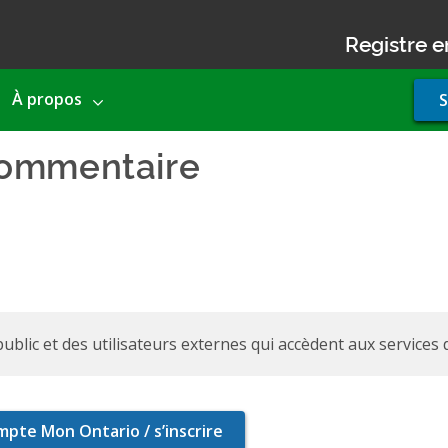
Registre e
Use
À propos
S
acco
men
commentaire
ublic et des utilisateurs externes qui accèdent aux services