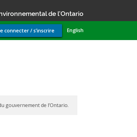
nvironnemental de l’Ontario
r
English
e connecter / s’inscrire
unt
u
 du gouvernement de l’Ontario.