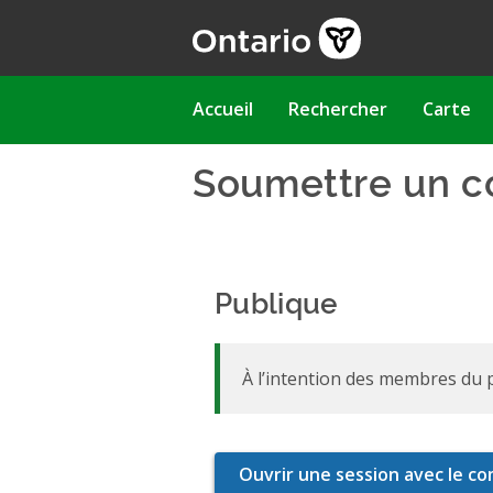
Aller
au
contenu
principal
Main
Accueil
Rechercher
Carte
navigation
Soumettre un 
Publique
À l’intention des membres du p