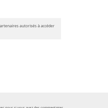
partenaires autorisés à accéder
vec nous si vous avez des commentaires