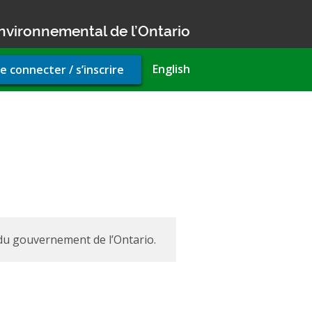
nvironnemental de l’Ontario
r
English
e connecter / s’inscrire
unt
u
 du gouvernement de l’Ontario.