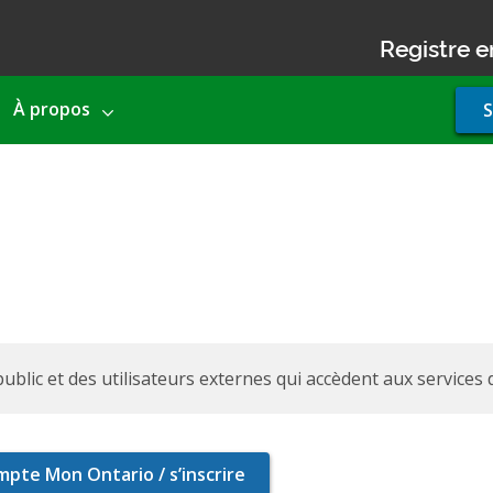
Registre e
Use
À propos
S
acco
men
ublic et des utilisateurs externes qui accèdent aux services