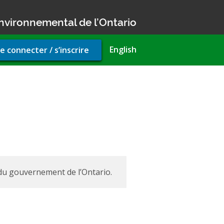
nvironnemental de l’Ontario
r
English
e connecter / s’inscrire
unt
u
 du gouvernement de l’Ontario.