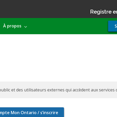
Registre e
Use
À propos
S
acco
men
ublic et des utilisateurs externes qui accèdent aux services