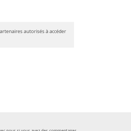
partenaires autorisés à accéder
vec nous si vous avez des commentaires