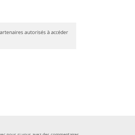
partenaires autorisés à accéder
vec nous si vous avez des commentaires