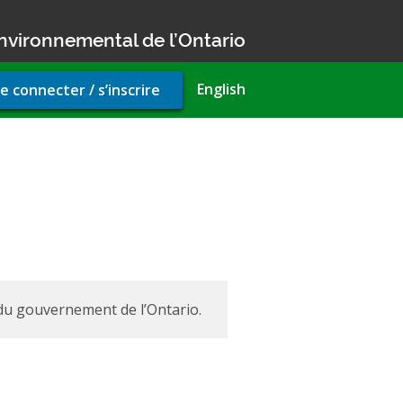
nvironnemental de l’Ontario
r
English
e connecter / s’inscrire
unt
u
 du gouvernement de l’Ontario.