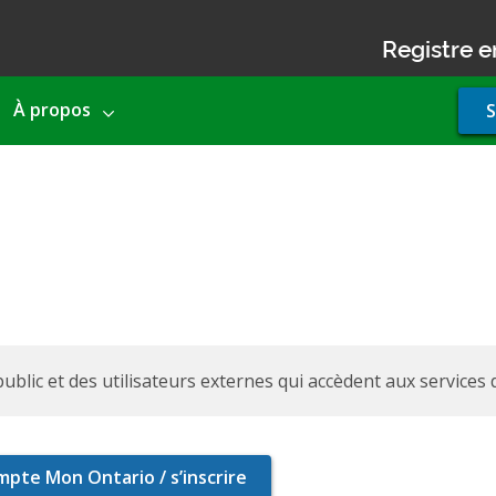
Registre e
Use
À propos
S
acco
men
ublic et des utilisateurs externes qui accèdent aux services