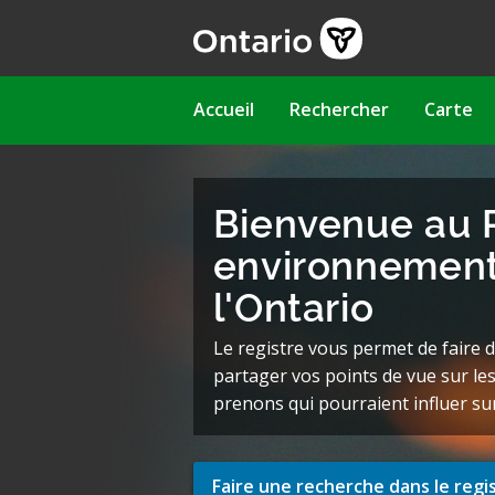
Aller
au
contenu
principal
Main
Accueil
Rechercher
Carte
navigation
Bienvenue au 
environnement
l'Ontario
Le registre vous permet de faire 
partager vos points de vue sur l
prenons qui pourraient influer su
Faire une recherche dans le regi