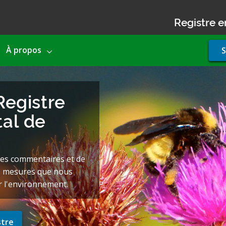
Registre e
Use
À propos
S
acco
men
Registre
al de
des commentaires et de
es mesures que nous
r l'environnement.
stre