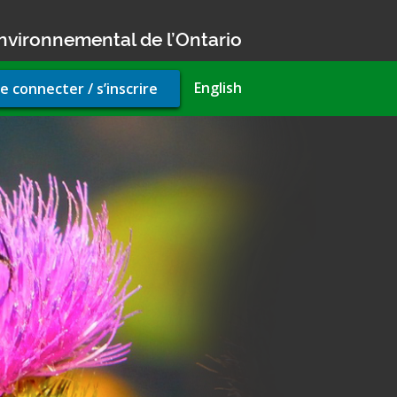
nvironnemental de l’Ontario
r
English
e connecter / s’inscrire
unt
u