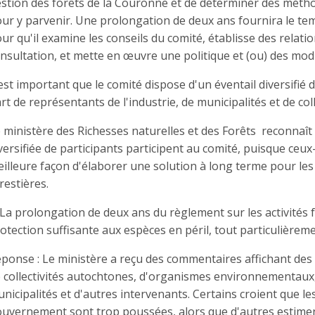
stion des forêts de la Couronne et de déterminer des méthod
ur y parvenir. Une prolongation de deux ans fournira le 
ur qu'il examine les conseils du comité, établisse des relat
nsultation, et mette en œuvre une politique et (ou) des mod
 est important que le comité dispose d'un éventail diversifié
rt de représentants de l'industrie, de municipalités et de col
 ministère des Richesses naturelles et des Forêts reconnaî
versifiée de participants participent au comité, puisque ceux-
illeure façon d'élaborer une solution à long terme pour les e
restières.
 La prolongation de deux ans du règlement sur les activités 
otection suffisante aux espèces en péril, tout particulièreme
ponse : Le ministère a reçu des commentaires affichant des p
 collectivités autochtones, d'organismes environnementaux, d
nicipalités et d'autres intervenants. Certains croient que l
uvernement sont trop poussées, alors que d'autres estiment qu