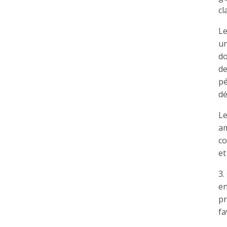
cl
Le
un
do
de
pé
dé
Le
am
co
et
3.
en
pr
fa