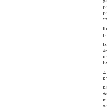
ge
po
po
co
Il
pa
Le
di
me
fo
2.
pr
Ré
de
mu
go