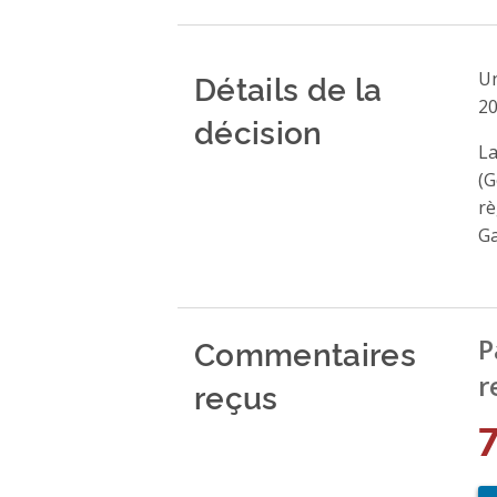
Détails de la
Un
20
décision
La
(G
rè
Ga
Commentaires
P
r
reçus