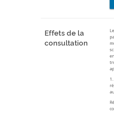
Effets de la
Le
pa
consultation
mu
sc
en
tr
ap
1.
ré
au
Ré
co