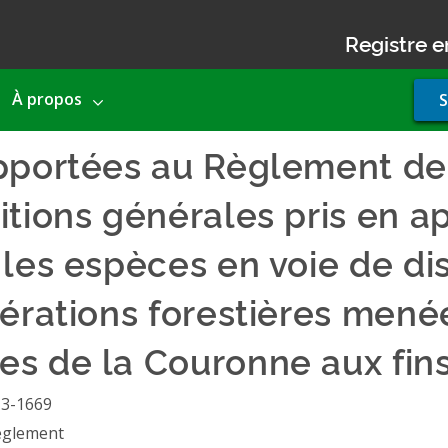
Registre e
Use
À propos
S
acco
men
pportées au Règlement de 
tions générales pris en ap
 les espèces en voie de dis
pérations forestières mené
s de la Couronne aux fins.
13-1669
èglement