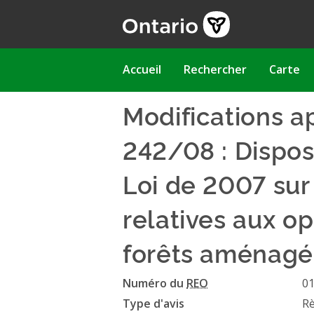
Aller
au
contenu
principal
Main
Accueil
Rechercher
Carte
navigation
Modifications a
242/08 : Disposi
Loi de 2007 sur
relatives aux o
forêts aménagée
Numéro du
REO
0
Type d'avis
R