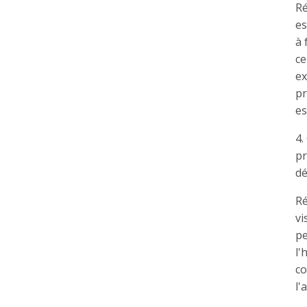
Ré
es
à 
ce
ex
pr
es
4.
pr
dé
Ré
vi
pe
l'
co
l'