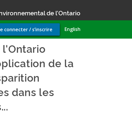
nvironnemental de l’Ontario
r
English
e connecter / s’inscrire
unt
u
l'Ontario
plication de la
parition
es dans les
..