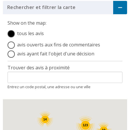
Map filter controls
Rechercher et filtrer la carte
Click to Expand Accord
Show on the map:
tous les avis
avis ouverts aux fins de commentaires
avis ayant fait l'objet d'une décision
Trouver des avis à proximité
Entrez un code postal, une adresse ou une ville
14
123
10