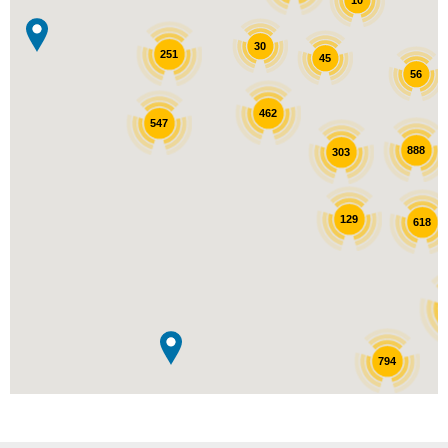
30
251
45
56
462
547
888
303
129
618
794