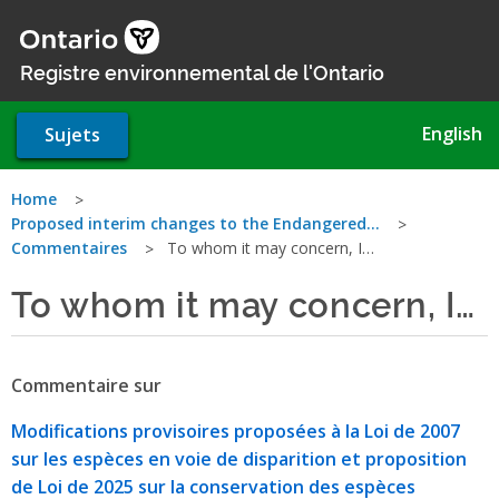
Aller
au
contenu
Registre environnemental de l'Ontario
principal
English
Sujets
Vous
Home
Proposed interim changes to the Endangered…
êtes
Commentaires
To whom it may concern, I…
ici
To whom it may concern, I…
Commentaire sur
Modifications provisoires proposées à la Loi de 2007
sur les espèces en voie de disparition et proposition
de Loi de 2025 sur la conservation des espèces