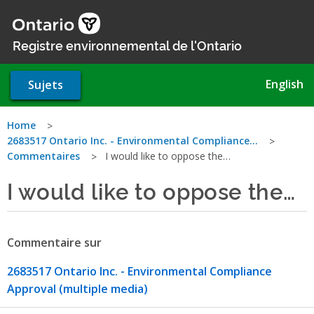
Aller
au
contenu
Registre environnemental de l'Ontario
principal
English
Sujets
Vous
Home
2683517 Ontario Inc. - Environmental Compliance…
êtes
Commentaires
I would like to oppose the…
ici
I would like to oppose the…
Commentaire sur
2683517 Ontario Inc. - Environmental Compliance
Approval (multiple media)