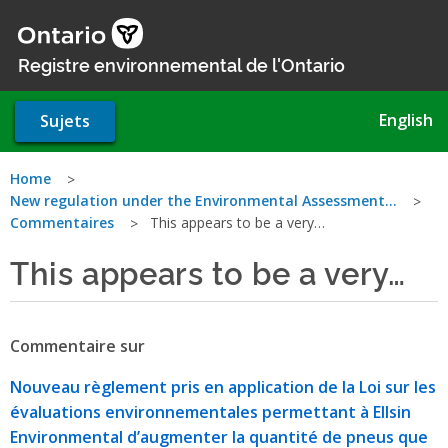
Aller
au
contenu
Registre environnemental de l'Ontario
principal
English
Sujets
Vous
Home
New regulation under the Environmental Assessment…
êtes
Commentaires
This appears to be a very…
ici
This appears to be a very…
Commentaire sur
Nouveau règlement pris en application de la Loi sur les
évaluations environnementales permettant à Ellsin
Environmental d’augmenter la quantité de pneus que