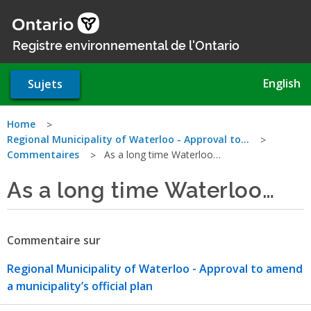
Aller
au
contenu
Registre environnemental de l'Ontario
principal
English
Sujets
Vous
Home
Regional Municipality of Waterloo - Approval to…
êtes
Commentaires
As a long time Waterloo…
ici
As a long time Waterloo…
Commentaire sur
Regional Municipality of Waterloo - Approval to amend
a municipality’s official plan