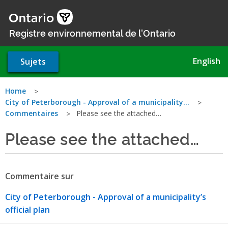
Aller
au
contenu
Registre environnemental de l'Ontario
principal
English
Sujets
Vous
Home
City of Peterborough - Approval of a municipality…
êtes
Commentaires
Please see the attached…
ici
Please see the attached…
Commentaire sur
City of Peterborough - Approval of a municipality’s
official plan