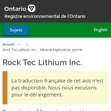
Aller
au
contenu
Registre environnemental de l'Ontario
principal
English
Sujets
Vous
Accueil
Rock Tec Lithium Inc. - Mineral exploration permit
êtes
Rock Tec Lithium Inc.
- Miner
ici
La traduction française de cet avis n'est
pas disponible. Nous nous excusons
pour le dérangement.