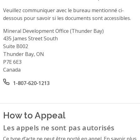
Veuillez communiquer avec le bureau mentionné ci-
dessous pour savoir si les documents sont accessibles.
Mineral Development Office (Thunder Bay)
Address
435 James Street South
Suite B002
Thunder Bay, ON
P7E 6E3
Canada
Office phone number
1-807-620-1213
How to Appeal
Les appels ne sont pas autorisés
Ce type d’acte ne peut être porté en appel. En savoir plus