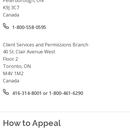
Peterborough, ON
K9J 3C7
Canada
Office phone number
1-800-558-0595
Client Services and Permissions Branch
Address
40 St. Clair Avenue West
Floor 2
Toronto, ON
M4V 1M2
Canada
Office phone number
416-314-8001 or 1-800-461-6290
How to Appeal