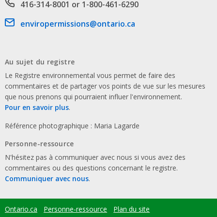
Phone number
416-314-8001 or 1-800-461-6290
Email address
enviropermissions@ontario.ca
Au sujet du registre
Le Registre environnemental vous permet de faire des
commentaires et de partager vos points de vue sur les mesures
que nous prenons qui pourraient influer l'environnement.
Pour en savoir plus
.
Référence photographique : Maria Lagarde
Personne-ressource
N'hésitez pas à communiquer avec nous si vous avez des
commentaires ou des questions concernant le registre.
Communiquer avec nous
.
Ontario.ca
Personne-ressource
Plan du site
Footer