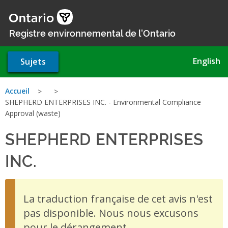
Aller
au
contenu
Registre environnemental de l'Ontario
principal
English
Sujets
Vous
Accueil
SHEPHERD ENTERPRISES INC. - Environmental Compliance
êtes
Approval (waste)
ici
SHEPHERD ENTERPRISES
INC.
- Environmental Complia
La traduction française de cet avis n'est
pas disponible. Nous nous excusons
pour le dérangement.