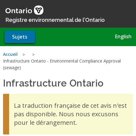
Aller
au
contenu
Registre environnemental de l'Ontario
principal
English
Sujets
Vous
Accueil
Infrastructure Ontario - Environmental Compliance Approval
êtes
(sewage)
ici
Infrastructure Ontario
- Envi
La traduction française de cet avis n'est
pas disponible. Nous nous excusons
pour le dérangement.