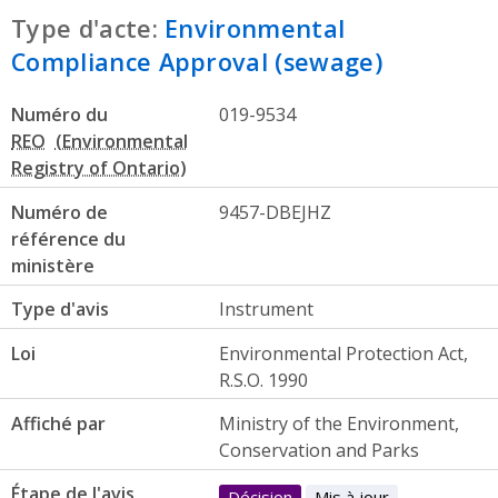
Type d'acte:
Environmental
Compliance Approval (sewage)
Numéro du
019-9534
REO
Numéro de
9457-DBEJHZ
référence du
ministère
Type d'avis
Instrument
Loi
Environmental Protection Act,
R.S.O. 1990
Affiché par
Ministry of the Environment,
Conservation and Parks
Étape de l'avis
Décision
Mis à jour