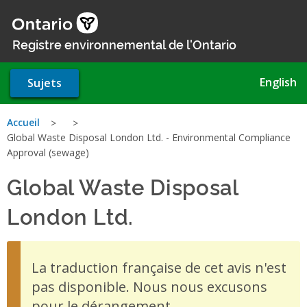
Aller
au
contenu
Registre environnemental de l'Ontario
principal
English
Sujets
Vous
Accueil
Global Waste Disposal London Ltd. - Environmental Compliance
êtes
Approval (sewage)
ici
Global Waste Disposal
London Ltd.
- Environmental
La traduction française de cet avis n'est
pas disponible. Nous nous excusons
pour le dérangement.