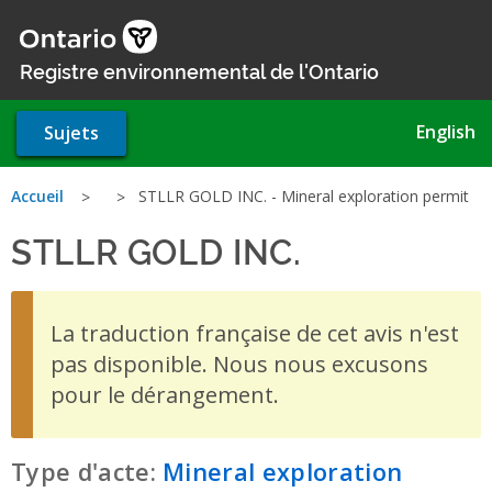
Aller
au
contenu
Registre environnemental de l'Ontario
principal
English
Sujets
Vous
Accueil
STLLR GOLD INC. - Mineral exploration permit
STLLR GOLD INC.
- Mineral e
êtes
ici
La traduction française de cet avis n'est
pas disponible. Nous nous excusons
pour le dérangement.
Type d'acte:
Mineral exploration