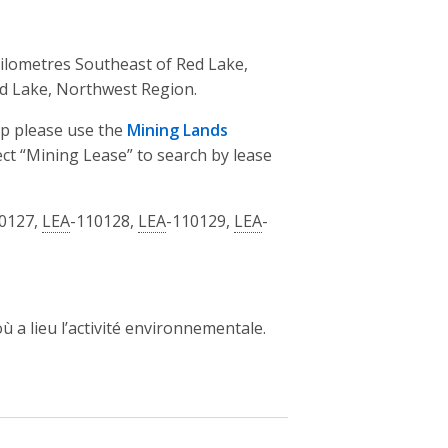
 kilometres Southeast of Red Lake,
Red Lake, Northwest Region.
ap please use the
Mining Lands
lect “Mining Lease” to search by lease
0127,
LEA
-110128,
LEA
-110129,
LEA
-
ù a lieu l’activité environnementale.
ew window