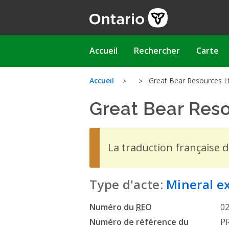
Aller
au
contenu
principal
Main
Accueil
Rechercher
Carte
navigation
Vous
Accueil
Great Bear Resources Lt
Great Bear Reso
êtes
ici
La traduction française 
Type d'acte:
Mineral e
Numéro du
REO
0
Numéro de référence du
P