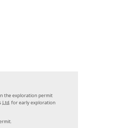
on the exploration permit
es
Ltd.
for early exploration
ermit.