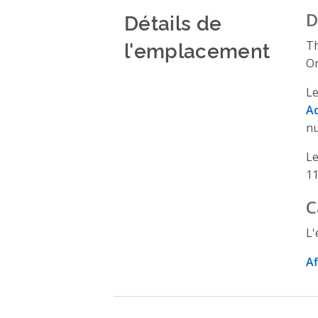
Détails de
D
l'emplacement
Th
On
Le
A
nu
L
11
C
L'
Af