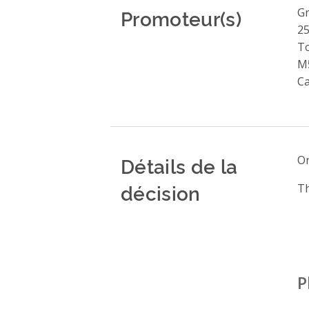
Promoteur(s)
Gr
25
T
M
C
Détails de la
On
décision
Th
P