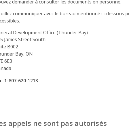
uvez demander à consulter les documents en personne.
uillez communiquer avec le bureau mentionné ci-dessous po
cessibles.
neral Development Office (Thunder Bay)
ddress
5 James Street South
ite B002
hunder Bay, ON
E 6E3
anada
ffice phone number
1-807-620-1213
es appels ne sont pas autorisés