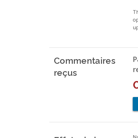
Th
op
up
Commentaires
P
r
reçus
No