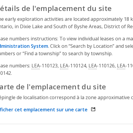
étails de l'emplacement du site
e early exploration activities are located approximately 18
tario, in Dixie Lake and South of Byshe Areas, District of 
ase numbers instructions: To view individual leases on a m
dministration System
. Click on “Search by Location” and se
mbers or “Find a township” to search by township.
ease numbers:
LEA
-110123,
LEA
-110124,
LEA
-110126,
LEA
-11
0142.
arte de l'emplacement du site
épingle de localisation correspond à la zone approximative o
ficher cet emplacement sur une carte
opens link in a n