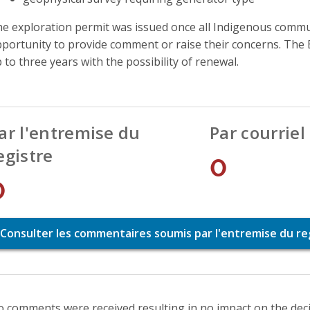
e exploration permit was issued once all Indigenous commun
portunity to provide comment or raise their concerns. The E
 to three years with the possibility of renewal.
ar l'entremise du
Par courriel
egistre
0
0
Consulter les commentaires soumis par l'entremise du re
 comments were received resulting in no impact on the deci