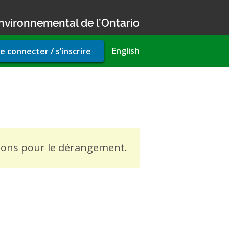
nvironnemental de l’Ontario
r
English
e connecter / s’inscrire
unt
u
ration permit
usons pour le dérangement.