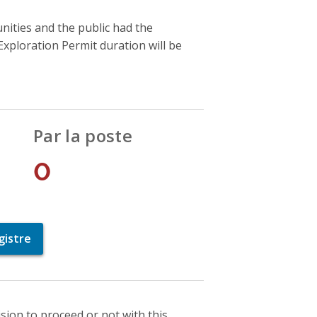
ities and the public had the
xploration Permit duration will be
Par la poste
0
gistre
sion to proceed or not with this