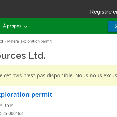
Registre e
Use
À propos
S
acco
men
d. - Mineral exploration permit
urces Ltd.
- Mineral explo
de cet avis n'est pas disponible. Nous nous exc
xploration permit
25-1019
R-25-000183