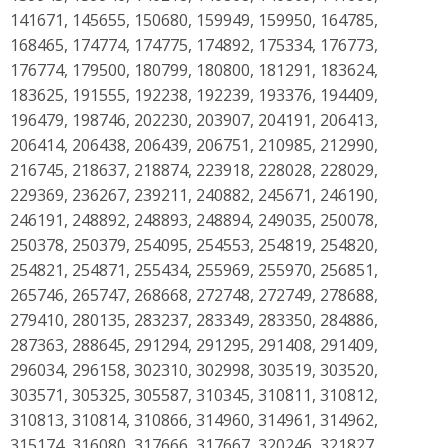
141671, 145655, 150680, 159949, 159950, 164785,
168465, 174774, 174775, 174892, 175334, 176773,
176774, 179500, 180799, 180800, 181291, 183624,
183625, 191555, 192238, 192239, 193376, 194409,
196479, 198746, 202230, 203907, 204191, 206413,
206414, 206438, 206439, 206751, 210985, 212990,
216745, 218637, 218874, 223918, 228028, 228029,
229369, 236267, 239211, 240882, 245671, 246190,
246191, 248892, 248893, 248894, 249035, 250078,
250378, 250379, 254095, 254553, 254819, 254820,
254821, 254871, 255434, 255969, 255970, 256851,
265746, 265747, 268668, 272748, 272749, 278688,
279410, 280135, 283237, 283349, 283350, 284886,
287363, 288645, 291294, 291295, 291408, 291409,
296034, 296158, 302310, 302998, 303519, 303520,
303571, 305325, 305587, 310345, 310811, 310812,
310813, 310814, 310866, 314960, 314961, 314962,
315174, 316080, 317666, 317667, 320246, 321827,