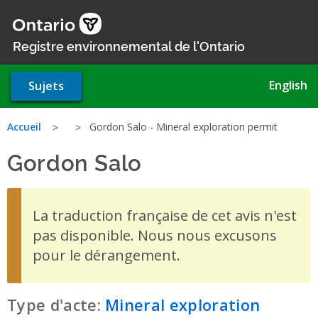
Aller
au
contenu
Registre environnemental de l'Ontario
principal
English
Sujets
Vous
Accueil
Gordon Salo - Mineral exploration permit
Gordon Salo
- Mineral explor
êtes
ici
La traduction française de cet avis n'est
pas disponible. Nous nous excusons
pour le dérangement.
Type d'acte:
Mineral exploration