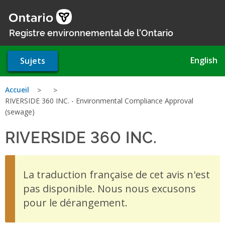
Aller
au
contenu
Registre environnemental de l'Ontario
principal
English
Sujets
Vous
Accueil
RIVERSIDE 360 INC. - Environmental Compliance Approval
êtes
(sewage)
ici
RIVERSIDE 360 INC.
- Enviro
La traduction française de cet avis n'est
pas disponible. Nous nous excusons
pour le dérangement.