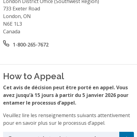
London District Office (Southwest Region)
Address
733 Exeter Road
London, ON
N6E 1L3
Canada
Office phone number
1-800-265-7672
How to Appeal
Cet avis de décision peut être porté en appel. Vous
avez jusqu’à 15 jours à partir du 5 janvier 2026 pour
entamer le processus d’appel.
Veuillez lire les renseignements suivants attentivement
pour en savoir plus sur le processus d’appel.