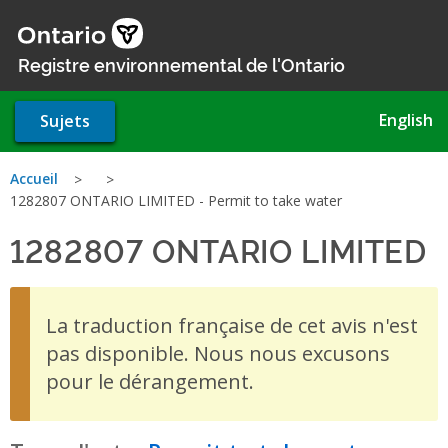
Aller
au
contenu
Registre environnemental de l'Ontario
principal
English
Sujets
Vous
Accueil
1282807 ONTARIO LIMITED - Permit to take water
êtes
1282807 ONTARIO LIMITED
-
ici
La traduction française de cet avis n'est
pas disponible. Nous nous excusons
pour le dérangement.