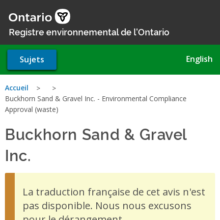
Aller
au
contenu
Registre environnemental de l'Ontario
principal
English
Sujets
Vous
Accueil
Buckhorn Sand & Gravel Inc. - Environmental Compliance
êtes
Approval (waste)
ici
Buckhorn Sand & Gravel
Inc.
- Environmental Complia
La traduction française de cet avis n'est
pas disponible. Nous nous excusons
pour le dérangement.