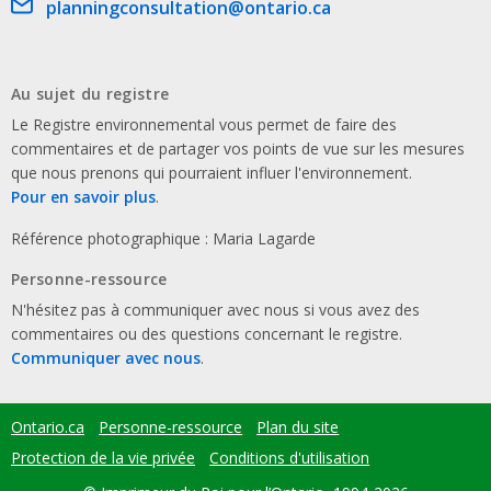
Email address
planningconsultation@ontario.ca
Au sujet du registre
Le Registre environnemental vous permet de faire des
commentaires et de partager vos points de vue sur les mesures
que nous prenons qui pourraient influer l'environnement.
Pour en savoir plus
.
Référence photographique : Maria Lagarde
Personne-ressource
N'hésitez pas à communiquer avec nous si vous avez des
commentaires ou des questions concernant le registre.
Communiquer avec nous
.
Ontario.ca
Personne-ressource
Plan du site
Footer
menu
Protection de la vie privée
Conditions d'utilisation