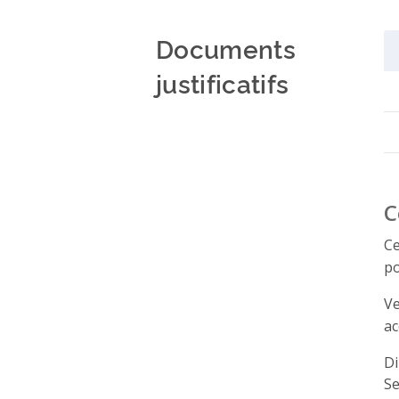
Documents
justificatifs
C
Ce
po
Ve
ac
Di
Se