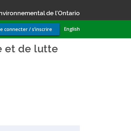
nvironnemental de l’Ontario
r
English
e connecter / s’inscrire
unt
u
 et de lutte