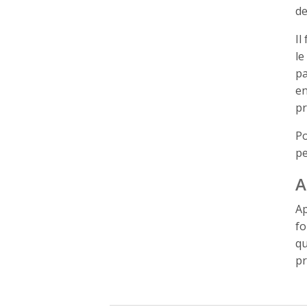
de
Il
le
pa
en
pr
Po
pe
A
Ap
fo
qu
pr