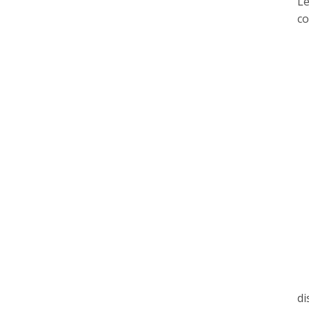
Le
co
di