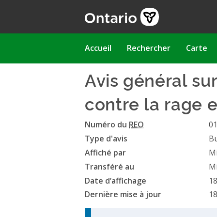
Aller
au
contenu
principal
Main
Accueil
Rechercher
Carte
navigation
Avis général sur
contre la rage 
Numéro du
REO
0
Type d'avis
Bu
Affiché par
Mi
Transféré au
Mi
Date d’affichage
18
Dernière mise à jour
18