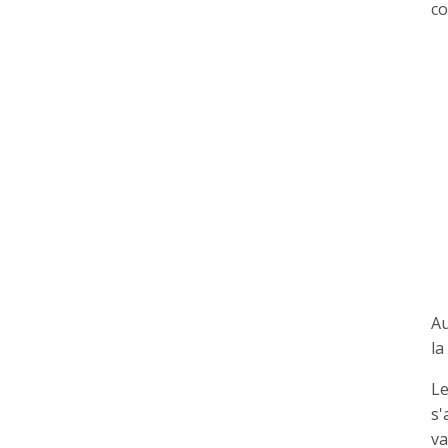
co
Au
la
Le
s'
va