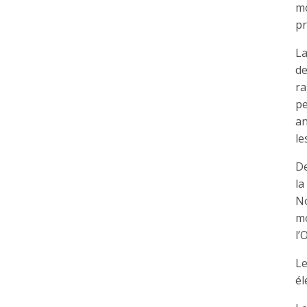
mo
pr
La
de
ra
pe
an
le
De
la
No
mo
l’
Le
él