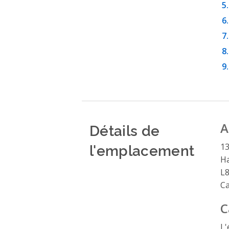
Détails de
A
l'emplacement
13
Ha
L8
C
C
L'