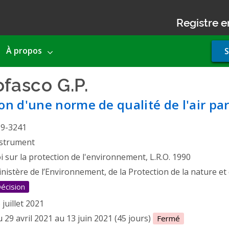
Registre e
Use
À propos
S
acco
men
ofasco G.P.
- Autorisation d
on d'une norme de qualité de l'air par
19-3241
strument
i sur la protection de l'environnement, L.R.O. 1990
nistère de l’Environnement, de la Protection de la nature et
écision
 juillet 2021
 29 avril 2021 au 13 juin 2021 (45 jours)
Fermé