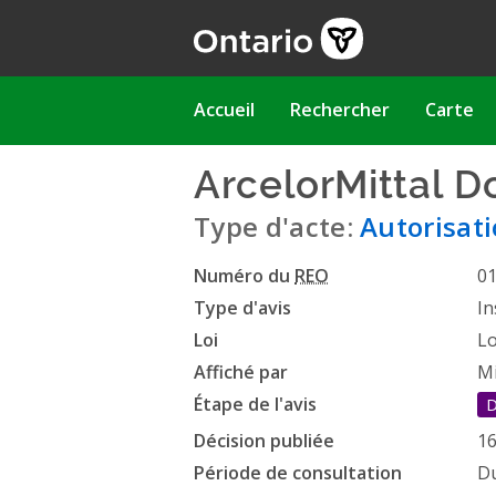
Aller
au
contenu
principal
Main
Accueil
Rechercher
Carte
navigation
ArcelorMittal D
Type d'acte:
Autorisati
Numéro du
REO
0
Type d'avis
In
Loi
Lo
Affiché par
Mi
Étape de l'avis
D
Décision publiée
16
Période de consultation
Du