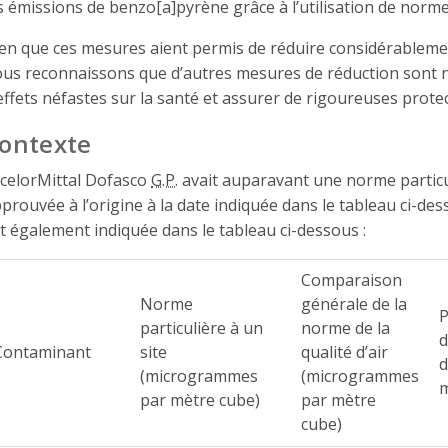
s émissions de benzo[a]pyrène grâce à l’utilisation de normes
en que ces mesures aient permis de réduire considérableme
us reconnaissons que d’autres mesures de réduction sont n
effets néfastes sur la santé et assurer de rigoureuses prot
ontexte
celorMittal Dofasco
G.P.
avait auparavant une norme particuli
prouvée à l’origine à la date indiquée dans le tableau ci-des
t également indiquée dans le tableau ci-dessous :
Comparaison
Norme
générale de la
P
particulière à un
norme de la
d
Contaminant
site
qualité d’air
d
(microgrammes
(microgrammes
par mètre cube)
par mètre
cube)