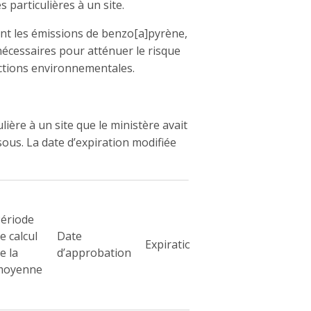
 particulières à un site.
nt les émissions de benzo[a]pyrène,
écessaires pour atténuer le risque
ections environnementales.
ère à un site que le ministère avait
sous. La date d’expiration modifiée
ériode
e calcul
Date
Expiration
e la
d’approbation
moyenne