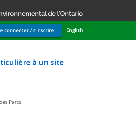
nvironnemental de l’Ontario
r
English
e connecter / s’inscrire
unt
u
'une norme de qualité de l'a
ticulière à un site
 des Parcs