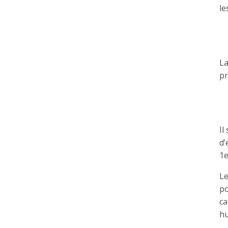
le
La
pr
Il
d’
1e
Le
po
ca
hu