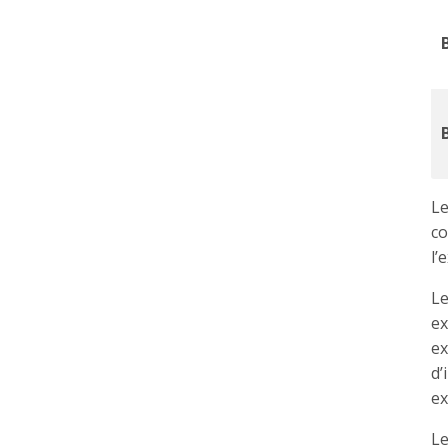
Le
co
l’
Le
ex
ex
d’
ex
Le