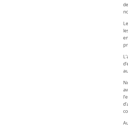
de
no
Le
le
en
pr
L’
d’
au
No
av
l’
d’
co
Au