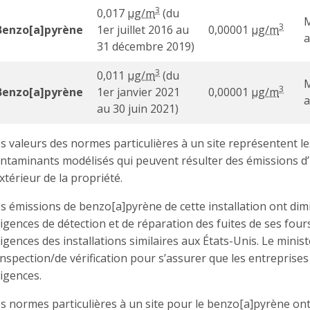
3
0,017
µg/m
(du
3
Benzo[a]pyrène
1er juillet 2016 au
0,00001
µg/m
a
31 décembre 2019)
3
0,011
µg/m
(du
3
Benzo[a]pyrène
1er janvier 2021
0,00001
µg/m
a
au 30 juin 2021)
s valeurs des normes particulières à un site représentent 
ntaminants modélisés qui peuvent résulter des émissions d’u
extérieur de la propriété.
s émissions de benzo[a]pyrène de cette installation ont di
igences de détection et de réparation des fuites de ses fo
igences des installations similaires aux États-Unis. Le min
inspection/de vérification pour s’assurer que les entreprises
igences.
s normes particulières à un site pour le benzo[a]pyrène ont