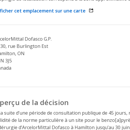
ficher cet emplacement sur une carte
opens link in a n
celorMittal Dofasco G.P.
30, rue Burlington Est
milton, ON
N 3J5
anada
perçu de la décision
la suite d’une période de consultation publique de 45 jours,
lidité de la norme particulière à un site pour le benzo[a]pyrè
dérurgie d’ArcelorMittal Dofasco à Hamilton jusqu’au 30 jui