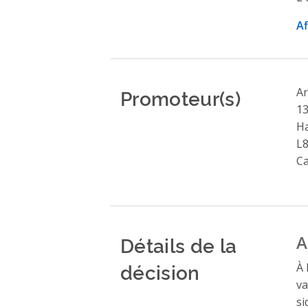
Af
Promoteur(s)
Ar
13
Ha
L8
C
Détails de la
A
décision
À 
va
si