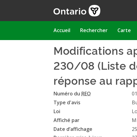
Aller
au
contenu
principal
Main
Accueil
Rechercher
Carte
navigation
Modifications a
230/08 (Liste d
réponse au rap
Numéro du
REO
0
Type d'avis
Bu
Loi
Lo
Affiché par
Mi
Date d’affichage
25