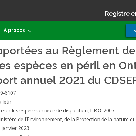
Registre e
Use
À propos
S
acco
men
pportées au Règlement de 
es espèces en péril en Ont
port annuel 2021 du CDSE
19-6107
lletin
i sur les espèces en voie de disparition, L.R.O. 2007
nistère de l’Environnement, de la Protection de la nature et
 janvier 2023