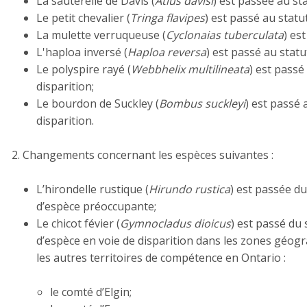
La sauterelle de Davis (
Atlus davisi
) est passée au st
Le petit chevalier (
Tringa flavipes
) est passé au stat
La mulette verruqueuse (
Cyclonaias tuberculata
) es
L'haploa inversé (
Haploa reversa
) est passé au stat
Le polyspire rayé (
Webbhelix multilineata
) est passé
disparition;
Le bourdon de Suckley (
Bombus suckleyi
) est passé 
disparition.
Changements concernant les espèces suivantes :
L’hirondelle rustique (
Hirundo rustica
) est passée d
d’espèce préoccupante;
Le chicot févier (
Gymnocladus dioicus
) est passé du
d’espèce en voie de disparition dans les zones géog
les autres territoires de compétence en Ontario :
le comté d’Elgin;