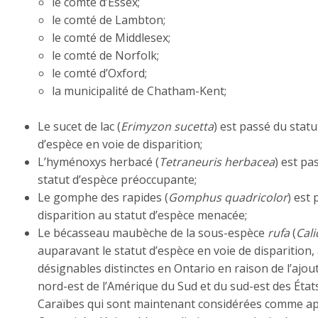
le comté d’Essex;
le comté de Lambton;
le comté de Middlesex;
le comté de Norfolk;
le comté d’Oxford;
la municipalité de Chatham-Kent;
Le sucet de lac (
Erimyzon sucetta
) est passé du stat
d’espèce en voie de disparition;
L’hyménoxys herbacé (
Tetraneuris herbacea
) est pa
statut d’espèce préoccupante;
Le gomphe des rapides (
Gomphus quadricolor
) est
disparition au statut d’espèce menacée;
Le bécasseau maubèche de la sous-espèce
rufa
(
Cali
auparavant le statut d’espèce en voie de disparition, 
désignables distinctes en Ontario en raison de l’ajo
nord-est de l’Amérique du Sud et du sud-est des État
Caraïbes qui sont maintenant considérées comme app