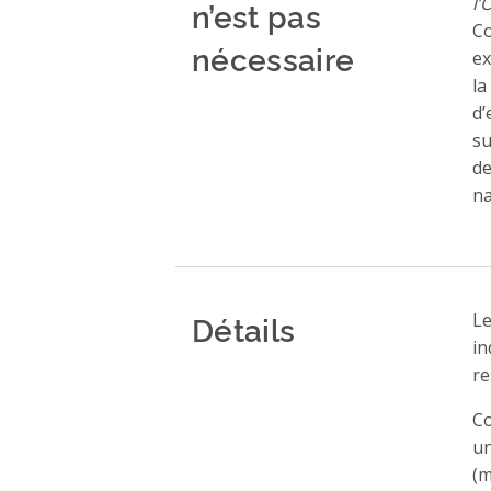
l’
n’est pas
Co
nécessaire
ex
la
d’
su
de
na
Détails
Le
in
re
Co
un
(m