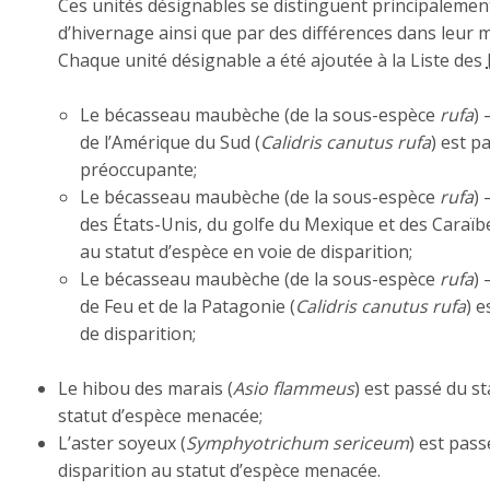
Ces unités désignables se distinguent principalement 
d’hivernage ainsi que par des différences dans leur 
Chaque unité désignable a été ajoutée à la Liste des
Le bécasseau maubèche (de la sous-espèce
rufa
) 
de l’Amérique du Sud (
Calidris canutus rufa
) est p
préoccupante;
Le bécasseau maubèche (de la sous-espèce
rufa
) 
des États-Unis, du golfe du Mexique et des Caraïbe
au statut d’espèce en voie de disparition;
Le bécasseau maubèche (de la sous-espèce
rufa
) 
de Feu et de la Patagonie (
Calidris canutus rufa
) e
de disparition;
Le hibou des marais (
Asio flammeus
) est passé du s
statut d’espèce menacée;
L’aster soyeux (
Symphyotrichum sericeum
) est pass
disparition au statut d’espèce menacée.