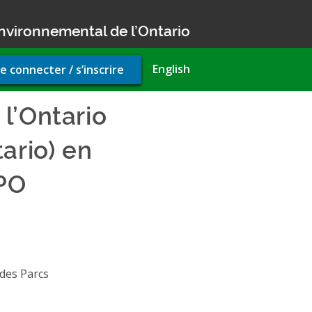
nvironnemental de l’Ontario
r
English
e connecter / s’inscrire
unt
u
l’Ontario
ario) en
PO
 des Parcs