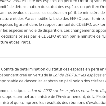
Ontario 230/08
(Liste des espèces en péril en Ontario) sont 
mité de détermination du statut des espèces en péril en On
amine, évalue et classe les espèces en péril. Le ministère de
 nature et des Parcs modifie la Liste des
EEPEO
pour tenir co
espèces figurant dans le rapport annuel du
CDSEPO
, aux ter
r les espèces en voie de disparition. Les changements appor
 décisions prises par le
CDSEPO
et non par le ministre de l’
ture et des Parcs.
 Comité de détermination du statut des espèces en péril en
dépendant créé en vertu de la
Loi de 2007 sur les espèces en
sponsable de classer les espèces en péril selon des critères d
mme le stipule la
Loi de 2007 sur les espèces en voie de dis
 rapport annuel au ministre de l’Environnement, de la Prote
inistre) qui comprend les résultats des réunions d’évaluati