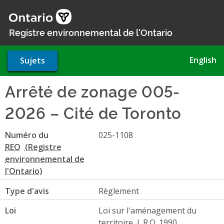
Aller
au
contenu
Registre environnemental de l'Ontario
principal
English
Sujets
Arrêté de zonage 005-
2026 – Cité de Toronto
Numéro du
025-1108
REO
Type d'avis
Règlement
Loi
Loi sur l'aménagement du
territoire, L.R.O. 1990