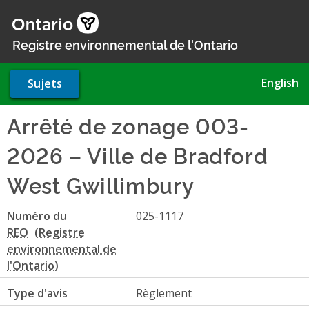
Aller
au
contenu
Registre environnemental de l'Ontario
principal
English
Sujets
Arrêté de zonage 003-
2026 – Ville de Bradford
West Gwillimbury
Numéro du
025-1117
REO
Type d'avis
Règlement