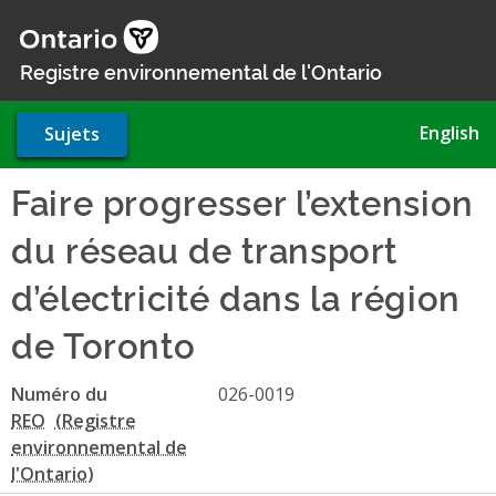
Aller
au
contenu
Registre environnemental de l'Ontario
principal
English
Sujets
Faire progresser l’extension
du réseau de transport
d’électricité dans la région
de Toronto
Numéro du
026-0019
REO