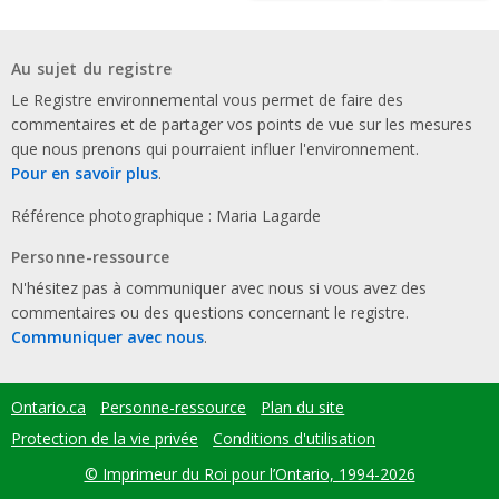
Au sujet du registre
Le Registre environnemental vous permet de faire des
commentaires et de partager vos points de vue sur les mesures
que nous prenons qui pourraient influer l'environnement.
Pour en savoir plus
.
Référence photographique : Maria Lagarde
Personne-ressource
N'hésitez pas à communiquer avec nous si vous avez des
commentaires ou des questions concernant le registre.
Communiquer avec nous
.
Ontario.ca
Personne-ressource
Plan du site
Footer
menu
Protection de la vie privée
Conditions d'utilisation
© Imprimeur du Roi pour l’Ontario, 1994-2026