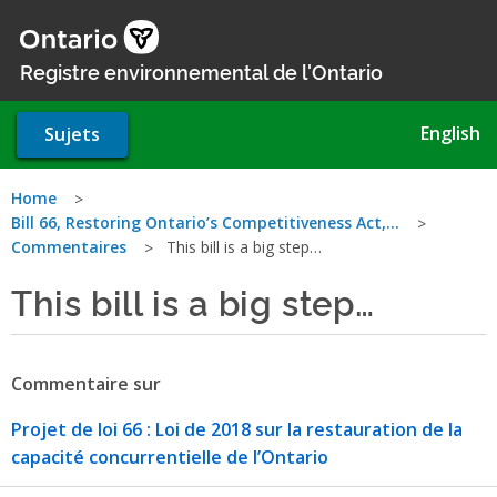
Aller
au
contenu
Registre environnemental de l'Ontario
principal
English
Sujets
Vous
Home
Bill 66, Restoring Ontario’s Competitiveness Act,…
êtes
Commentaires
This bill is a big step…
ici
This bill is a big step…
Commentaire sur
Projet de loi 66 : Loi de 2018 sur la restauration de la
capacité concurrentielle de l’Ontario