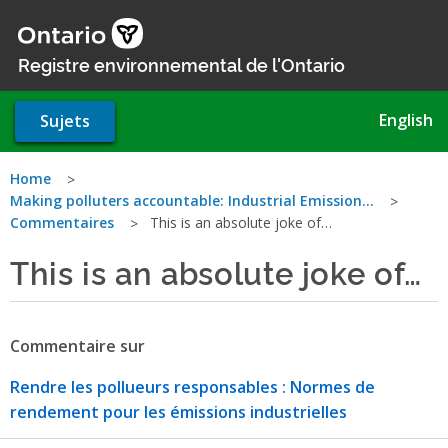
Aller
au
contenu
Registre environnemental de l'Ontario
principal
English
Sujets
Vous
Home
Making polluters accountable: Industrial Emission…
êtes
Commentaires
This is an absolute joke of…
ici
This is an absolute joke of…
Commentaire sur
Rendre les pollueurs responsables : Normes de
rendement pour les émissions industrielles