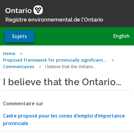
Aller
au
contenu
Registre environnemental de l'Ontario
principal
English
Sujets
Vous
Home
Proposed framework for provincially significant…
êtes
Commentaires
I believe that the Ontario…
ici
I believe that the Ontario…
Commentaire sur
Cadre proposé pour les zones d’emploi d’importance
provinciale