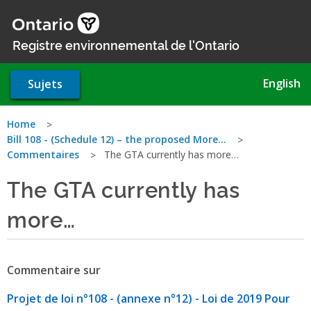
Aller
au
contenu
Registre environnemental de l'Ontario
principal
English
Sujets
Vous
Home
Bill 108 - (Schedule 12) – the proposed More…
êtes
Commentaires
The GTA currently has more…
ici
The GTA currently has
more…
Commentaire sur
Projet de loi n°108 - (annexe n°12) - Loi de 2019 Pour