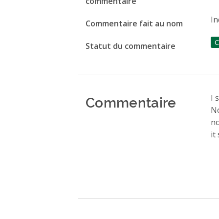
commentaire
In
Commentaire fait au nom
C
Statut du commentaire
Commentaire
I 
No
no
it