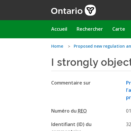
Aller
au
contenu
principal
Main
Accueil
Rechercher
Carte
navigation
Vous
Home
Proposed new regulation a
I strongly objec
êtes
ici
Commentaire sur
Pr
l'
pr
Numéro du
REO
0
Identifiant (ID) du
3