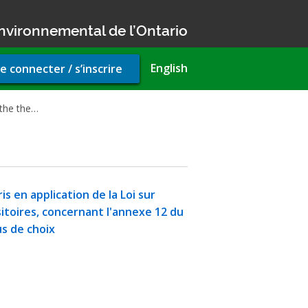
nvironnemental de l’Ontario
r
English
e connecter / s’inscrire
unt
u
 the the…
s en application de la Loi sur
itoires, concernant l'annexe 12 du
us de choix