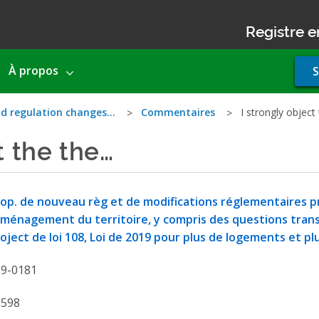
Registre e
Use
À propos
S
acco
men
nd regulation changes…
Commentaires
I strongly object
t the the…
op. de nouveau règ et de modifications réglementaires pri
aménagement du territoire, y compris des questions trans
oject de loi 108, Loi de 2019 pour plus de logements et pl
19-0181
2598