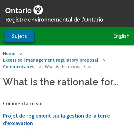
Aller
au
contenu
Registre environnemental de l'Ontario
principal
English
Sujets
Vous
Home
Excess soil management regulatory proposal
êtes
Commentaires
What is the rationale for…
ici
What is the rationale for…
Commentaire sur
Projet de règlement sur la gestion de la terre
d'excavation