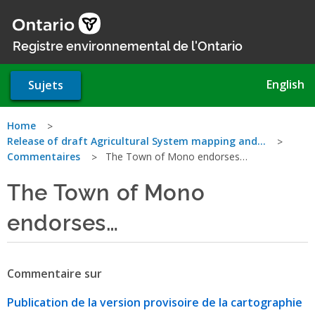
Aller
au
contenu
Registre environnemental de l'Ontario
principal
English
Sujets
Vous
Home
Release of draft Agricultural System mapping and…
êtes
Commentaires
The Town of Mono endorses…
ici
The Town of Mono
endorses…
Commentaire sur
Publication de la version provisoire de la cartographie