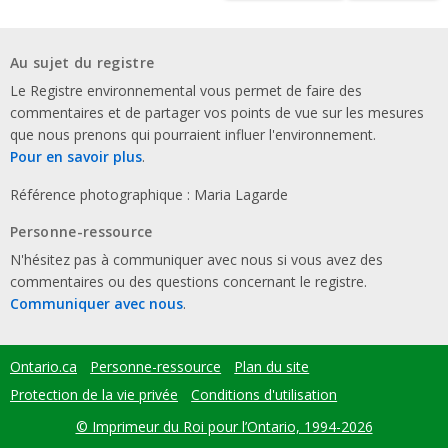
Au sujet du registre
Le Registre environnemental vous permet de faire des
commentaires et de partager vos points de vue sur les mesures
que nous prenons qui pourraient influer l'environnement.
Pour en savoir plus
.
Référence photographique : Maria Lagarde
Personne-ressource
N'hésitez pas à communiquer avec nous si vous avez des
commentaires ou des questions concernant le registre.
Communiquer avec nous
.
Ontario.ca
Personne-ressource
Plan du site
Footer
menu
Protection de la vie privée
Conditions d'utilisation
© Imprimeur du Roi pour l’Ontario, 1994-2026