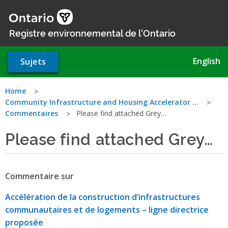
Aller
au
contenu
Registre environnemental de l'Ontario
principal
English
Sujets
Vous
Home
Community Infrastructure and Housing Accelerator …
êtes
Commentaires
Please find attached Grey…
ici
Please find attached Grey…
Commentaire sur
Accélération de la construction d’infrastructures
communautaires et de logements – ligne directrice
proposée