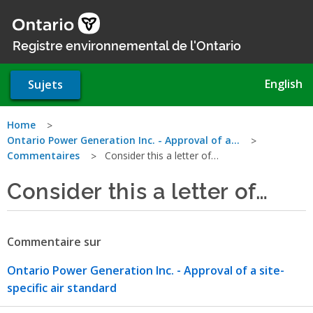
Aller
au
contenu
Registre environnemental de l'Ontario
principal
English
Sujets
Vous
Home
Ontario Power Generation Inc. - Approval of a…
êtes
Commentaires
Consider this a letter of…
ici
Consider this a letter of…
Commentaire sur
Ontario Power Generation Inc. - Approval of a site-
specific air standard