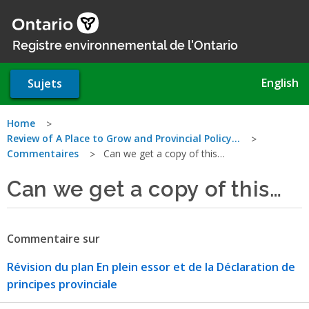
Aller
au
contenu
Registre environnemental de l'Ontario
principal
English
Sujets
Vous
Home
Review of A Place to Grow and Provincial Policy…
êtes
Commentaires
Can we get a copy of this…
ici
Can we get a copy of this…
Commentaire sur
Révision du plan En plein essor et de la Déclaration de
principes provinciale