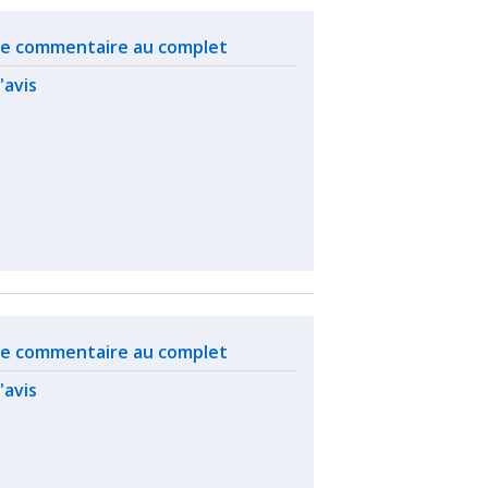
ated actions
 le commentaire au complet
l'avis
ated actions
 le commentaire au complet
l'avis