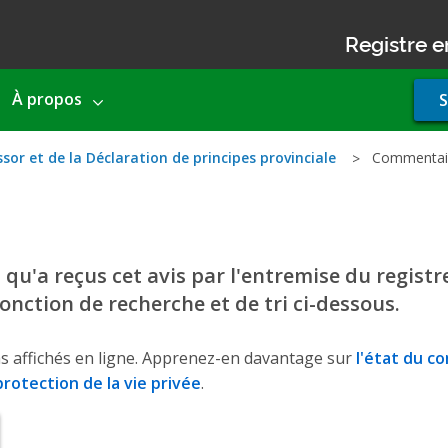
Registre e
Use
À propos
S
acco
men
ssor et de la Déclaration de principes provinciale
Commentai
u'a reçus cet avis par l'entremise du registre
 fonction de recherche et de tri ci-dessous.
s affichés en ligne. Apprenez-en davantage sur
l'état du c
rotection de la vie privée
.