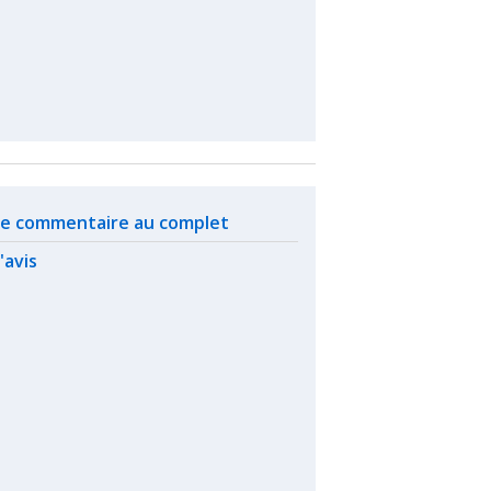
ated actions
 le commentaire au complet
l'avis