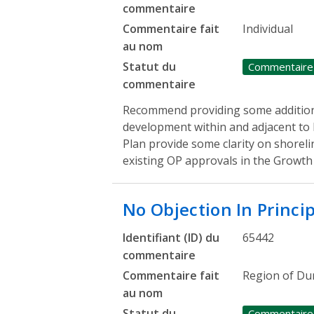
commentaire
Commentaire fait
Individual
au nom
Statut du
Commentaire
commentaire
Recommend providing some additional
development within and adjacent to
Plan provide some clarity on shore
existing OP approvals in the Growt
No Objection In Princi
Identifiant (ID) du
65442
commentaire
Commentaire fait
Region of D
au nom
Statut du
Commentaire