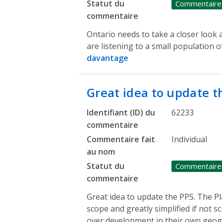
Statut du
Commentaire
commentaire
Ontario needs to take a closer look 
are listening to a small population o
davantage
Great idea to update 
Identifiant (ID) du
62233
commentaire
Commentaire fait
Individual
au nom
Statut du
Commentaire
commentaire
Great idea to update the PPS. The Pl
scope and greatly simplified if not 
over development in their own geog