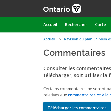
Aller
au
contenu
principal
Main
Accueil
Rechercher
Carte
navigation
Vous
Accueil
Révision du plan En plein e
Commentaires
êtes
ici
Consulter les commentaires q
télécharger, soit utiliser la
Certains commentaires ne seront pa
relatives aux
commentaires et à la p
Télécharger les commentaires