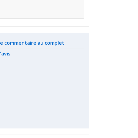
ated actions
 le commentaire au complet
l'avis