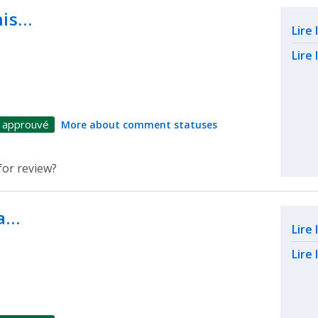
his…
Rel
Lire
Lire 
 approuvé
More about comment statuses
for review?
 a…
Rel
Lire
Lire 