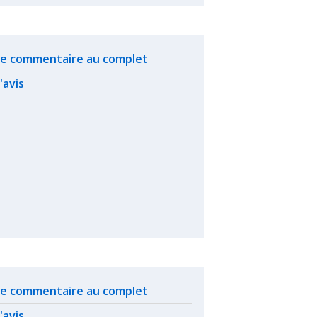
ated actions
 le commentaire au complet
l'avis
ated actions
 le commentaire au complet
l'avis