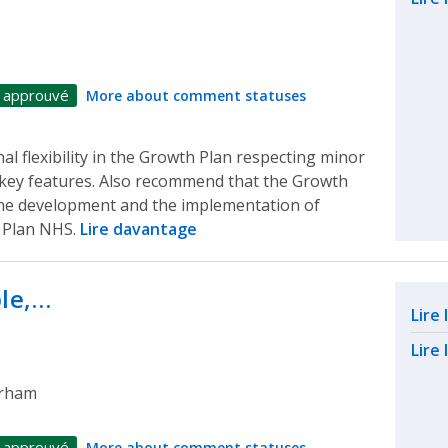
 approuvé
More about comment statuses
 flexibility in the Growth Plan respecting minor
 key features. Also recommend that the Growth
line development and the implementation of
h Plan NHS.
Lire davantage
ple,…
Rel
Lire
Lire 
urham
 approuvé
More about comment statuses