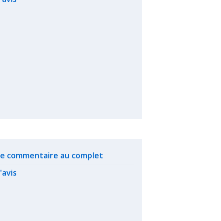
ated actions
 le commentaire au complet
l'avis