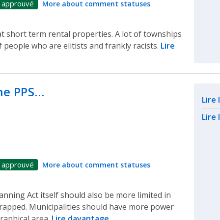
 approuvé
More about comment statuses
at short term rental properties. A lot of townships
f people who are elitists and frankly racists.
Lire
the PPS…
Rel
Lire
Lire 
 approuvé
More about comment statuses
anning Act itself should also be more limited in
scrapped. Municipalities should have more power
raphical area.
Lire davantage