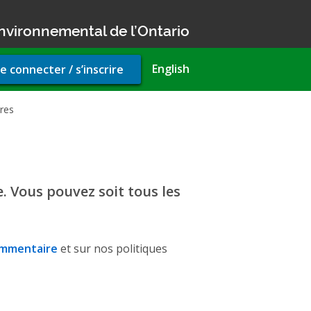
nvironnemental de l’Ontario
r
English
e connecter / s’inscrire
unt
u
res
. Vous pouvez soit tous les
ommentaire
et sur nos politiques