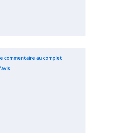
ated actions
 le commentaire au complet
l'avis