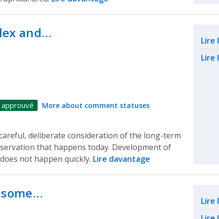
plex and…
Rel
Lire
Lire 
 approuvé
More about comment statuses
areful, deliberate consideration of the long-term
eservation that happens today. Development of
 does not happen quickly.
Lire davantage
g some…
Rel
Lire
Lire 