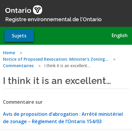
Aller
au
contenu
Registre environnemental de l'Ontario
principal
English
Sujets
Vous
Home
Notice of Proposed Revocation: Minister's Zoning…
êtes
Commentaires
I think it is an excellent…
ici
I think it is an excellent…
Commentaire sur
Avis de proposition d’abrogation : Arrêté ministériel
de zonage – Règlement de l’Ontario 154/03