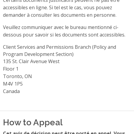
accessibles en ligne. Si tel est le cas, vous pouvez
demander à consulter les documents en personne.
Veuillez communiquer avec le bureau mentionné ci-
dessous pour savoir si les documents sont accessibles.
Client Services and Permissions Branch (Policy and
Program Development Section)
Address
135 St. Clair Avenue West
Floor 1
Toronto, ON
M4V 1P5
Canada
How to Appeal
Cet avis de décision peut être porté en appel. Vous