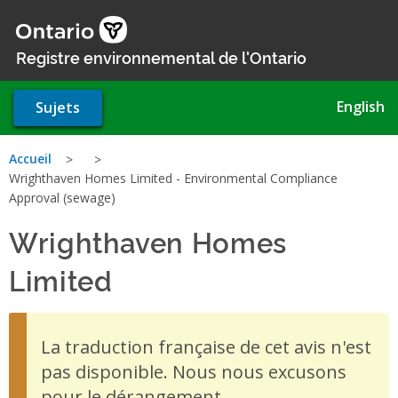
Aller
au
contenu
Registre environnemental de l'Ontario
principal
English
Sujets
Vous
Accueil
Wrighthaven Homes Limited - Environmental Compliance
êtes
Approval (sewage)
ici
Wrighthaven Homes
Limited
- Environmental Com
La traduction française de cet avis n'est
pas disponible. Nous nous excusons
pour le dérangement.