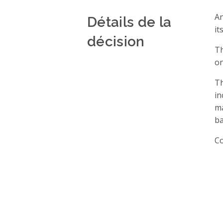
Détails de la
An
it
décision
Th
on
Th
in
ma
ba
Co