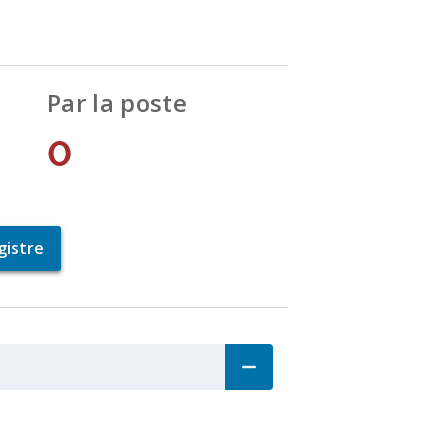
Par la poste
0
gistre