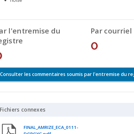
ar l'entremise du
Par courriel
egistre
0
0
Consulter les commentaires soumis par l'entremise du re
Fichiers connexes
Click to Expand Accordion
FINAL_AMRIZE_ECA_0111-
DGPGYC.pdf