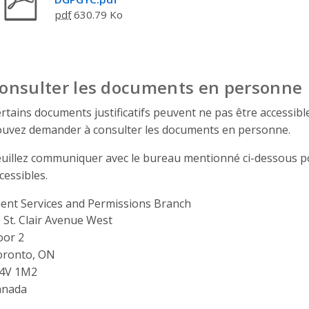
pdf
630.79 Ko
onsulter les documents en personne
rtains documents justificatifs peuvent ne pas être accessibles 
uvez demander à consulter les documents en personne.
uillez communiquer avec le bureau mentionné ci-dessous po
cessibles.
ient Services and Permissions Branch
ddress
 St. Clair Avenue West
oor 2
oronto, ON
4V 1M2
anada