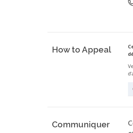
O
How to Appeal
Ce
dé
Ve
d’
Communiquer
C