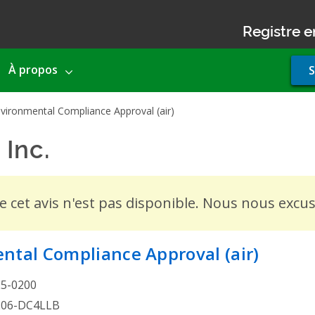
Registre e
Use
À propos
S
acco
men
nvironmental Compliance Approval (air)
Inc.
- Environmental Compl
de cet avis n'est pas disponible. Nous nous exc
ntal Compliance Approval (air)
25-0200
206-DC4LLB