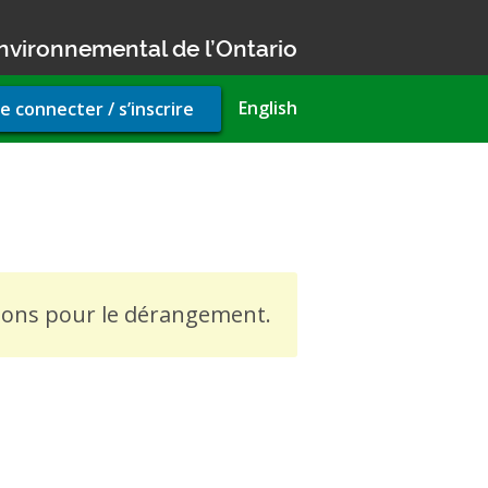
nvironnemental de l’Ontario
r
English
e connecter / s’inscrire
unt
u
iance Approval (air)
usons pour le dérangement.