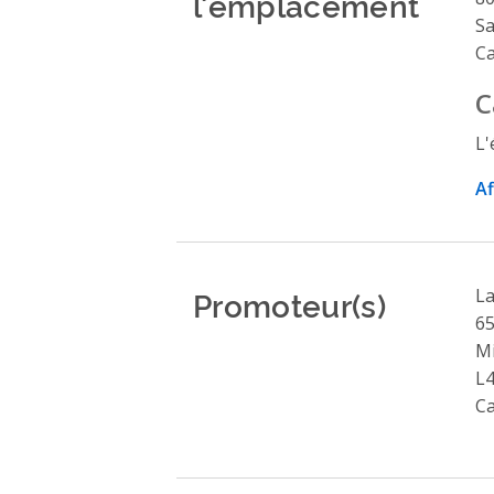
l'emplacement
Sa
C
C
L'
Af
Promoteur(s)
La
65
Mi
L4
C