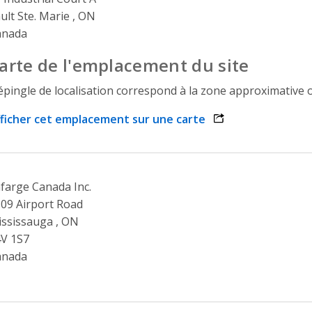
ult Ste. Marie , ON
anada
arte de l'emplacement du site
épingle de localisation correspond à la zone approximative o
ficher cet emplacement sur une carte
opens link in a n
farge Canada Inc.
09 Airport Road
ssissauga , ON
V 1S7
anada