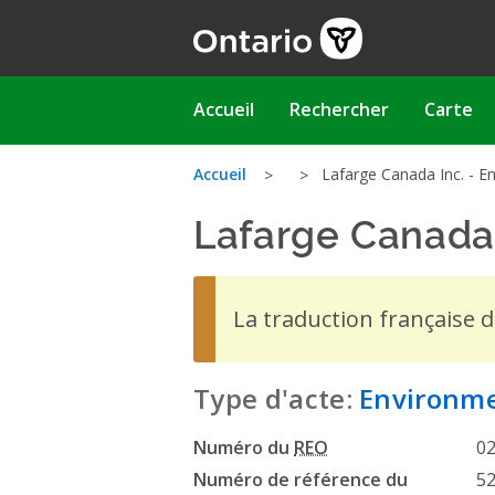
Aller
au
contenu
principal
Main
Accueil
Rechercher
Carte
navigation
Vous
Accueil
Lafarge Canada Inc. - E
Lafarge Canada 
êtes
ici
La traduction française 
Type d'acte:
Environme
Numéro du
REO
0
Numéro de référence du
5