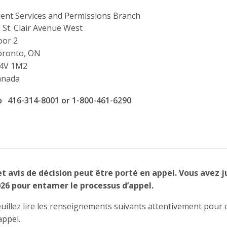
ient Services and Permissions Branch
ddress
 St. Clair Avenue West
oor 2
oronto, ON
4V 1M2
anada
ffice phone number
416-314-8001 or 1-800-461-6290
t avis de décision peut être porté en appel. Vous avez ju
26 pour entamer le processus d’appel.
uillez lire les renseignements suivants attentivement pour 
appel.