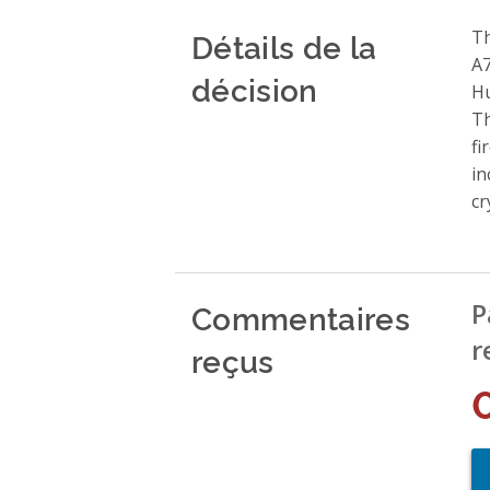
Détails de la
Th
A
décision
Hu
Th
fi
in
cr
Commentaires
P
r
reçus