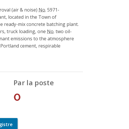
oval (air & noise)
No.
5971-
ant, located in the Town of
ne ready-mix concrete batching plant.
ers, truck loading, one
No.
two oil-
minant emissions to the atmosphere
 Portland cement, respirable
Par la poste
0
gistre