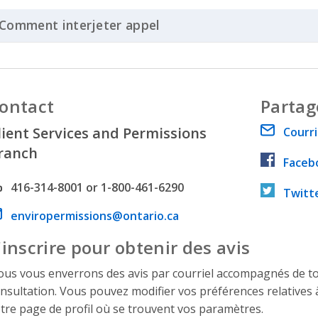
Comment interjeter appel
Click to Expand Accordio
ontact
Partag
lient Services and Permissions
Courri
ranch
Faceb
hone number
416-314-8001 or 1-800-461-6290
Twitt
ail address
enviropermissions@ontario.ca
'inscrire pour obtenir des avis
us vous enverrons des avis par courriel accompagnés de tout
nsultation. Vous pouvez modifier vos préférences relatives à
tre page de profil où se trouvent vos paramètres.