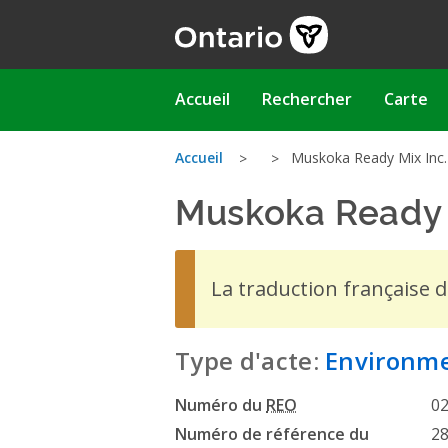
Aller
au
contenu
principal
Main
Accueil
Rechercher
Carte
navigation
Vous
Accueil
Muskoka Ready Mix Inc. 
Muskoka Ready 
êtes
ici
La traduction française 
Type d'acte:
Environme
Numéro du
REO
0
Numéro de référence du
2