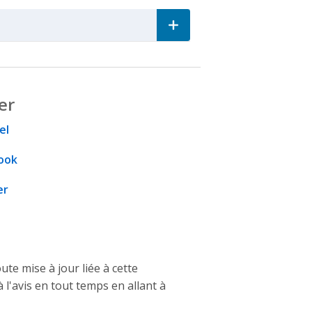
n
er
el
ook
er
e mise à jour liée à cette
 l'avis en tout temps en allant à