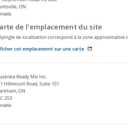
ntsville, ON
anada
arte de l'emplacement du site
épingle de localisation correspond à la zone approximative o
ficher cet emplacement sur une carte
opens link in a n
skoka Ready Mix Inc.
1 Hillmount Road, Suite 101
arkham, ON
C 2S3
anada