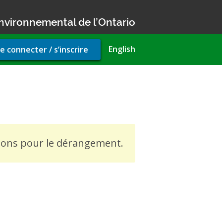
nvironnemental de l’Ontario
r
English
e connecter / s’inscrire
unt
u
ompliance Approval (air)
usons pour le dérangement.