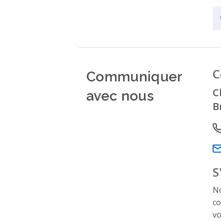
Communiquer
C
avec nous
C
B
P
Em
S
No
co
vo