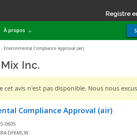
Registre e
Use
À propos
S
acco
men
- Environmental Compliance Approval (air)
Mix Inc.
- Environmental C
de cet avis n'est pas disponible. Nous nous exc
ntal Compliance Approval (air)
25-0605
884-DF6MLW