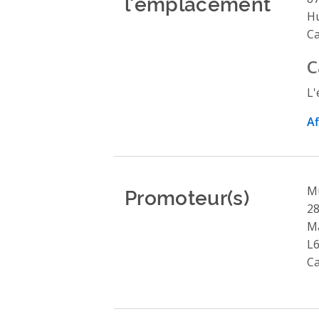
l'emplacement
Hu
C
C
L'
Af
Promoteur(s)
Mu
28
M
L6
C