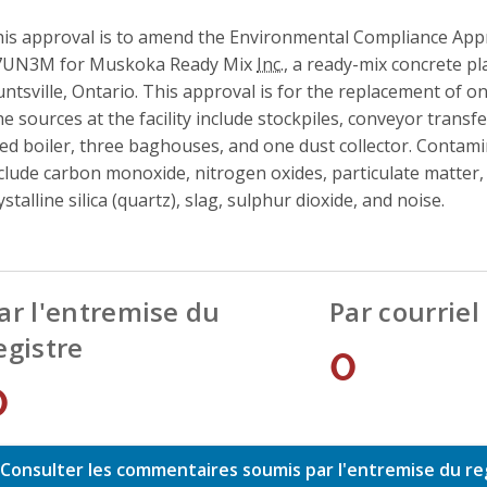
is approval is to amend the Environmental Compliance Appr
7UN3M for Muskoka Ready Mix
Inc.
, a ready-mix concrete pl
ntsville, Ontario. This approval is for the replacement of o
e sources at the facility include stockpiles, conveyor transf
red boiler, three baghouses, and one dust collector. Conta
clude carbon monoxide, nitrogen oxides, particulate matter,
ystalline silica (quartz), slag, sulphur dioxide, and noise.
ar l'entremise du
Par courriel
egistre
0
0
Consulter les commentaires soumis par l'entremise du re