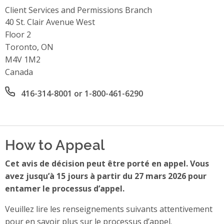
Client Services and Permissions Branch
Address
40 St. Clair Avenue West
Floor 2
Toronto, ON
M4V 1M2
Canada
Office phone number
416-314-8001 or 1-800-461-6290
How to Appeal
Cet avis de décision peut être porté en appel. Vous
avez jusqu’à 15 jours à partir du 27 mars 2026 pour
entamer le processus d’appel.
Veuillez lire les renseignements suivants attentivement
pour en savoir plus sur le processus d’appel.