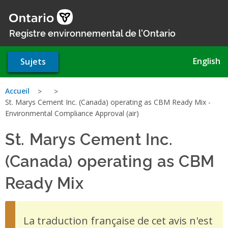
Aller
au
contenu
Registre environnemental de l'Ontario
principal
English
Sujets
Vous
Accueil
St. Marys Cement Inc. (Canada) operating as CBM Ready Mix -
êtes
Environmental Compliance Approval (air)
ici
St. Marys Cement Inc.
(Canada) operating as CBM
Ready Mix
- Environmental C
La traduction française de cet avis n'est