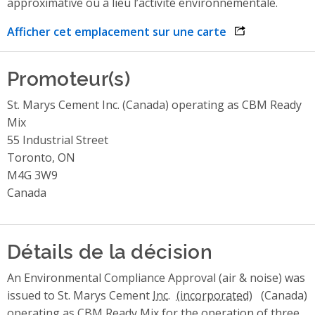
approximative où a lieu l’activité environnementale.
Afficher cet emplacement sur une carte
opens link in 
Promoteur(s)
St. Marys Cement Inc. (Canada) operating as CBM Ready
Mix
55 Industrial Street
Toronto, ON
M4G 3W9
Canada
Détails de la décision
An Environmental Compliance Approval (air & noise) was
issued to St. Marys Cement
Inc.
(Canada)
operating as CBM Ready Mix for the operation of three