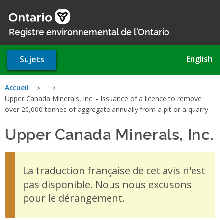
Aller
au
contenu
Registre environnemental de l'Ontario
principal
English
Sujets
Vous
Accueil
Upper Canada Minerals, Inc. - Issuance of a licence to remove
êtes
over 20,000 tonnes of aggregate annually from a pit or a quarry
ici
Upper Canada Minerals, Inc.
La traduction française de cet avis n'est
pas disponible. Nous nous excusons
pour le dérangement.