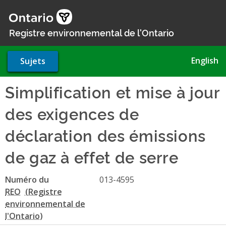
Aller
au
contenu
Registre environnemental de l'Ontario
principal
English
Sujets
Simplification et mise à jour
des exigences de
déclaration des émissions
de gaz à effet de serre
Numéro du
013-4595
REO