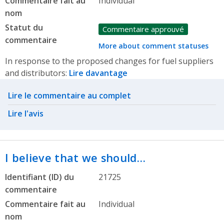
Commentaire fait au
Individual
nom
Statut du
Commentaire approuvé
commentaire
More about comment statuses
In response to the proposed changes for fuel suppliers
and distributors:
Lire davantage
Related actions
Lire le commentaire au complet
Lire l'avis
I believe that we should…
Identifiant (ID) du
21725
commentaire
Commentaire fait au
Individual
nom