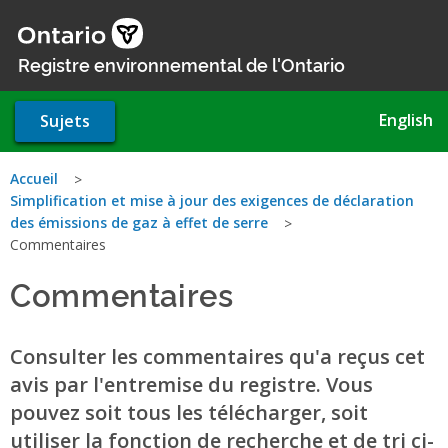
Aller
au
contenu
Registre environnemental de l'Ontario
principal
English
Sujets
Vous
Accueil
Simplification et mise à jour des exigences de déclaration
êtes
des émissions de gaz à effet de serre
Commentaires
ici
Commentaires
Consulter les commentaires qu'a reçus cet
avis par l'entremise du registre. Vous
pouvez soit tous les télécharger, soit
utiliser la fonction de recherche et de tri ci-