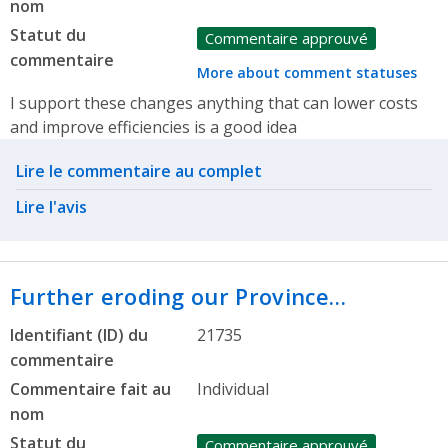
nom
Statut du
Commentaire approuvé
commentaire
More about comment statuses
I support these changes anything that can lower costs
and improve efficiencies is a good idea
Related actions
Lire le commentaire au complet
Lire l'avis
Further eroding our Province…
Identifiant (ID) du
21735
commentaire
Commentaire fait au
Individual
nom
Statut du
Commentaire approuvé